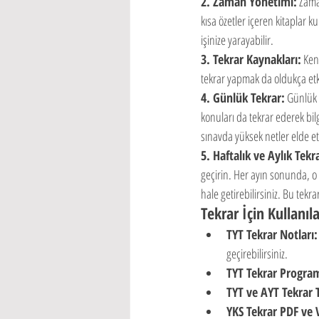
2. Zaman Yönetimi:
 Zama
kısa özetler içeren kitaplar k
işinize yarayabilir.
3. Tekrar Kaynakları:
 Ken
tekrar yapmak da oldukça etkil
4. Günlük Tekrar:
 Günlük 
konuları da tekrar ederek bil
sınavda yüksek netler elde etm
5. Haftalık ve Aylık Tekr
geçirin. Her ayın sonunda, o a
hale getirebilirsiniz. Bu tekra
Tekrar İçin Kullanıl
TYT Tekrar Notları:
geçirebilirsiniz.
TYT Tekrar Program
TYT ve AYT Tekrar T
YKS Tekrar PDF ve V