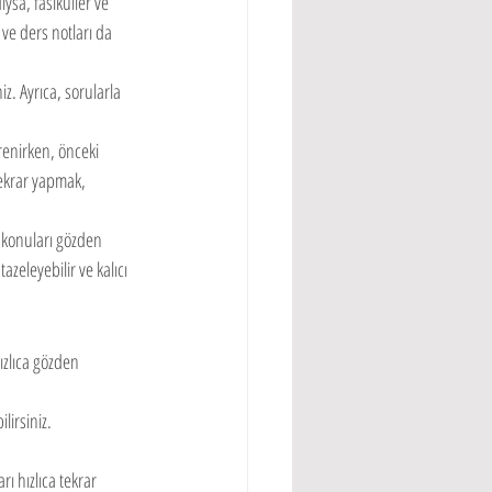
ıysa, fasiküller ve 
 ve ders notları da 
iz. Ayrıca, sorularla 
renirken, önceki 
tekrar yapmak, 
z konuları gözden 
azeleyebilir ve kalıcı 
ızlıca gözden 
lirsiniz.
ı hızlıca tekrar 