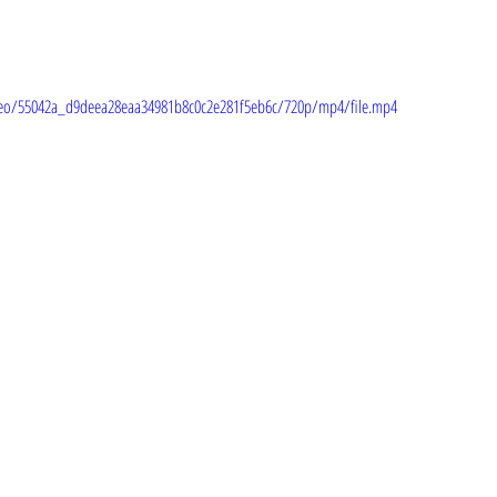
video/55042a_d9deea28eaa34981b8c0c2e281f5eb6c/720p/mp4/file.mp4