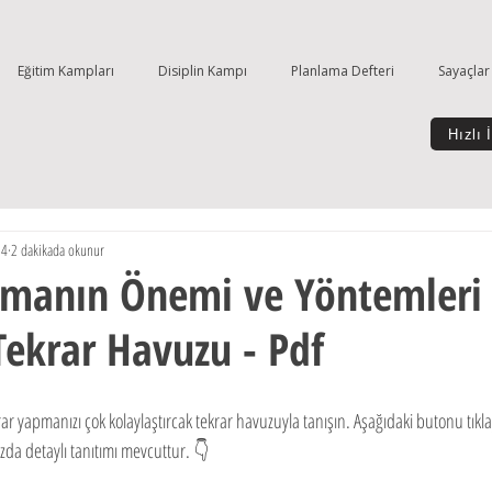
Eğitim Kampları
Disiplin Kampı
Planlama Defteri
Sayaçlar
Hızlı 
24
2 dakikada okunur
pmanın Önemi ve Yöntemleri 
Tekrar Havuzu - Pdf
r yapmanızı çok kolaylaştırcak tekrar havuzuyla tanışın. Aşağıdaki butonu tıkl
uzda detaylı tanıtımı mevcuttur. 👇