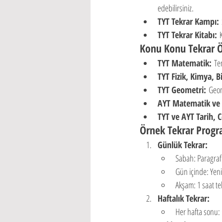
edebilirsiniz.
TYT Tekrar Kampı:
 
TYT Tekrar Kitabı:
 
Konu Konu Tekrar Ö
TYT Matematik:
 Te
TYT Fizik, Kimya, Bi
TYT Geometri:
 Geom
AYT Matematik ve
TYT ve AYT Tarih, 
Örnek Tekrar Progr
Günlük Tekrar:
Sabah: Paragraf
Gün içinde: Yen
Akşam: 1 saat tek
Haftalık Tekrar:
Her hafta sonu: 