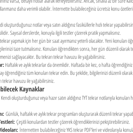
nınız varsa, detaylı notlar alarak ilerleyebilirsiniz. Ancak, sınava az bir süre kald
ullanmanız daha verimli olabilir. İnternette bulabileceğiniz ücretsiz konu özetleri
di oluşturduğunuz notlar veya satın aldığınız fasiküllerle hızlı tekrar yapabilirsin
idir. Sayısal derslerde, konuyla ilgili testler çözerek pratik yapmalısınız.
tekrar yapmak için her gün bir saat ayırmanız yeterli olacaktır. Yeni konuları öğ
gilerinizi taze tutmalısınız. Konuları öğrendikten sonra, her gün düzenli olarak 
enizi sağlayacaktır. Bu tekrarı tekrar havuzu ile yağabilirsiniz.
ar:
 Haftalık ve aylık tekrarlar da önemlidir. Haftada bir kez, o hafta öğrendiğini
y öğrendiğiniz tüm konuları tekrar edin. Bu şekilde, bilgilerinizi düzenli olarak t
rı tekrar havuzu ile yağabilirsiniz.
abilecek Kaynaklar
 Kendi oluşturduğunuz veya hazır satın aldığınız TYT tekrar notlarıyla konuları h
ı:
 Günlük, haftalık ve aylık tekrar programları oluşturarak düzenli tekrar yapabi
estleri:
 Çeşitli konulardan testler çözerek öğrendiklerinizi pekiştirebilirsiniz.
ideoları:
 İnternetten bulabileceğiniz YKS tekrar PDF'leri ve videolarıyla konular