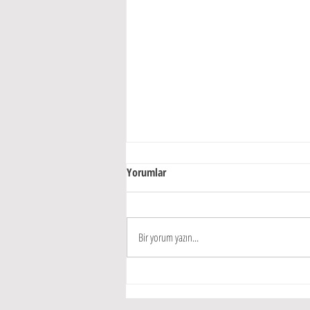
Yorumlar
Bir yorum yazın...
30 Günde KPSS Bitirme Kampı / GK
+ GY / KPSS 2026