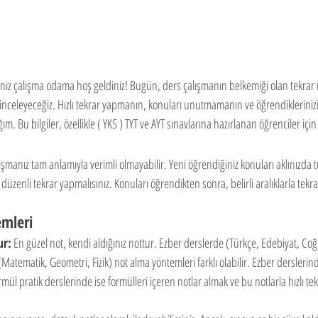
iz çalışma odama hoş geldiniz! Bugün, ders çalışmanın belkemiği olan tekrar na
inceleyeceğiz. Hızlı tekrar yapmanın, konuları unutmamanın ve öğrendiklerinizi 
ım. Bu bilgiler, özellikle ( YKS ) TYT ve AYT sınavlarına hazırlanan öğrenciler iç
şmanız tam anlamıyla verimli olmayabilir. Yeni öğrendiğiniz konuları aklınızda 
düzenli tekrar yapmalısınız. Konuları öğrendikten sonra, belirli aralıklarla tekra
mleri
ur:
 En güzel not, kendi aldığınız nottur. Ezber derslerde (Türkçe, Edebiyat, Coğr
Matematik, Geometri, Fizik) not alma yöntemleri farklı olabilir. Ezber derslerind
rmül pratik derslerinde ise formülleri içeren notlar almak ve bu notlarla hızlı t