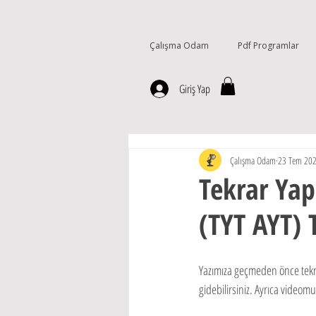
Çalışma Odam
Pdf Programlar
Giriş Yap
Çalışma Odam
23 Tem 20
Tekrar Ya
(TYT AYT) 
Yazımıza geçmeden önce tekra
gidebilirsiniz. Ayrıca videom