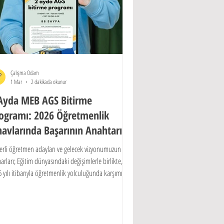
Çalışma Odam
1 Mar
2 dakikada okunur
Ayda MEB AGS Bitirme
ogramı: 2026 Öğretmenlik
navlarında Başarının Anahtarı
erli öğretmen adayları ve gelecek vizyonumuzun
rları; Eğitim dünyasındaki değişimlerle birlikte,
 yılı itibarıyla öğretmenlik yolculuğunda karşımıza
n MEB-AGS (Milli Eğitim Akademisi Giriş Sınavı),
ce bir bilgi ölçme aracı değil; aynı zamanda bir
teji ve zaman yönetimi sınavıdır. Birçok aday "Yetişir
 endişesi taşırken, bizler 2 ayda MEB AGS bitirme