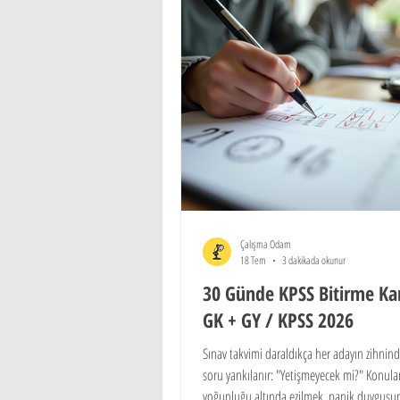
Çalışma Odam
18 Tem
3 dakikada okunur
30 Günde KPSS Bitirme Ka
GK + GY / KPSS 2026
Sınav takvimi daraldıkça her adayın zihni
soru yankılanır: "Yetişmeyecek mi?" Konula
yoğunluğu altında ezilmek, panik duygusunu