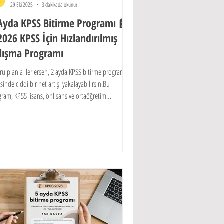
29 Eki 2025
3 dakikada okunur
Ayda KPSS Bitirme Programı 📘
2026 KPSS İçin Hızlandırılmış
lışma Programı
u planla ilerlersen, 2 ayda KPSS bitirme programı
sinde ciddi bir net artışı yakalayabilirsin.Bu
ram; KPSS lisans, önlisans ve ortaöğretim
larının seviyelerine göre hazırlanmış, kısa sürede
simum verim sağlayan bir sistemdir.