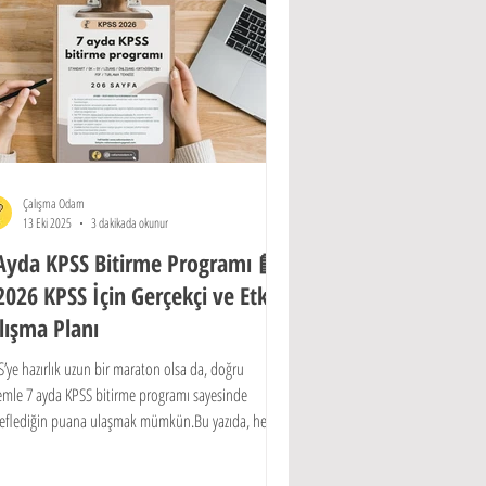
Çalışma Odam
13 Eki 2025
3 dakikada okunur
Ayda KPSS Bitirme Programı 📘
2026 KPSS İçin Gerçekçi ve Etkili
lışma Planı
’ye hazırlık uzun bir maraton olsa da, doğru
temle 7 ayda KPSS bitirme programı sayesinde
eflediğin puana ulaşmak mümkün.Bu yazıda, hem
nı sınırlı olan adaylar hem de düzenli çalışmak
yenler için hazırlanmış 2026 KPSS’ye özel planı