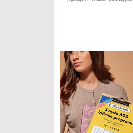
ancak unutmayın ki panik bir duygu değil, 
hatasıdır.