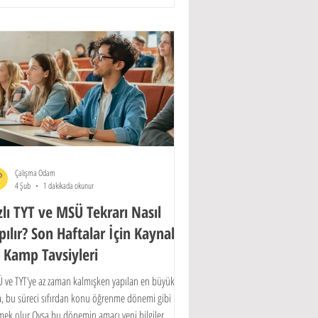
ramı ile bu sürecin planlı bir disiplinle nasıl başarıya
şebileceğini kanıtlıyoruz.
Çalışma Odam
4 Şub
1 dakikada okunur
zlı TYT ve MSÜ Tekrarı Nasıl
pılır? Son Haftalar İçin Kaynak
 Kamp Tavsiyleri
 ve TYT’ye az zaman kalmışken yapılan en büyük
a, bu süreci sıfırdan konu öğrenme dönemi gibi
mek olur.Oysa bu dönemin amacı yeni bilgiler