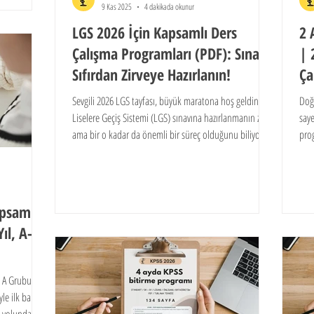
9 Kas 2025
4 dakikada okunur
LGS 2026 İçin Kapsamlı Ders
2 
Çalışma Programları (PDF): Sınava
| 
Sıfırdan Zirveye Hazırlanın!
Ça
Sevgili 2026 LGS tayfası, büyük maratona hoş geldiniz!
Doğr
Liselere Geçiş Sistemi (LGS) sınavına hazırlanmanın zorlu
saye
ama bir o kadar da önemli bir süreç olduğunu biliyoruz.
prog
Bu yolculukta başarının en kritik anahtarlarından biri,
aday
şüphesiz ki sağlam ve düzenli bir plandır. Peki, bu süreci
mak
nasıl yöneteceğinizi, hangi konuya ne zaman ve ne kadar
çalışmanız gerektiğini biliyor musunuz? İşte bu noktada,
apsamlı
doğru bir lgs çalışma programı hayati önem taşır.
Yıl, A-B
; A Grubu, B
iyle ilk bakışta