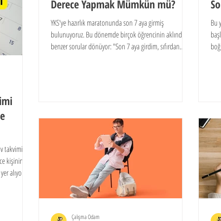
Derece Yapmak Mümkün mü?
So
YKS'ye hazırlık maratonunda son 7 aya girmiş
Bu y
bulunuyoruz. Bu dönemde birçok öğrencinin aklında
başl
benzer sorular dönüyor: "Son 7 aya girdim, sıfırdan
boğ
başlasam toparlayabilir miyim?", "Şimdiye kadar düzenli
haz
çalışamadım, 7 ayda YKS kazanılır mı?". Eğer bu
endişeleri yaşıyorsanız, doğru yerdesiniz.
imi
Ne
v takvimi
ce kişinin
er alıyor.
larını
enen 2026
Çalışma Odam