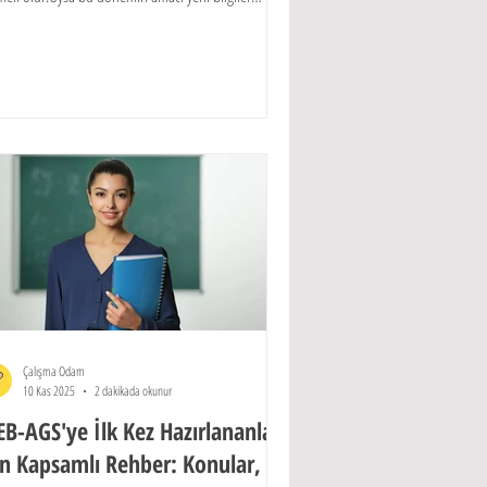
mek değil, zaten bildiklerini hızlıca hatırlayıp nete
rmektir. Özellikle MSÜ son hafta nasıl çalışılır ve TYT
ı tekrar nasıl yapılır diye araştıran öğrenciler için bu
a kritik.
Çalışma Odam
10 Kas 2025
2 dakikada okunur
B-AGS'ye İlk Kez Hazırlananlar
in Kapsamlı Rehber: Konular,