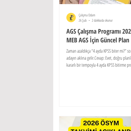
Çalışma Odam
26 Şub
2 dakikada okunur
AGS Çalışma Programı 2026
MEB AGS İçin Güncel Plan 
Zaman azaldıkça “4 ayda KPSS biter mi?” so
adayın aklına gelir.Cevap: Evet, doğru plan
kararlı bir tempoyla 4 ayda KPSS bitirme p
sayesinde sınava güçlü şekilde hazırlanabili
KPSS lisans, önlisans ve ortaöğretim adayla
seviyelerine uygun olarak hazırlanmıştır.