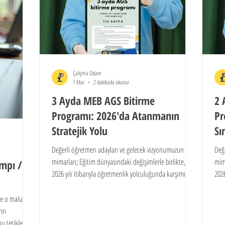
Çalışma Odam
1 Mar
2 dakikada okunur
3 Ayda MEB AGS Bitirme
2 
Programı: 2026'da Atanmanın
Pr
Stratejik Yolu
Sı
Değerli öğretmen adayları ve gelecek vizyonumuzun
Değ
mimarları; Eğitim dünyasındaki değişimlerle birlikte,
mima
mpı /
2026 yılı itibarıyla öğretmenlik yolculuğunda karşımıza
2026
çıkan MEB-AGS (Milli Eğitim Akademisi Giriş Sınavı),
çıka
sadece bir bilgi ölçme aracı değil; aynı zamanda bir
sade
nde o malum
strateji ve zaman yönetimi sınavıdır. Birçok aday "Yetişir
stra
rın
mi?" endişesi taşırken, bizler 2 ayda MEB AGS bitirme
mi?"
 tetikler;