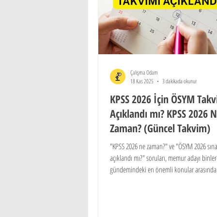
Çalışma Odam
18 Kas 2025
3 dakikada okunur
KPSS 2026 İçin ÖSYM Takv
Açıklandı mı? KPSS 2026 
Zaman? (Güncel Takvim)
"KPSS 2026 ne zaman?" ve "ÖSYM 2026 sına
açıklandı mı?" soruları, memur adayı binler
gündemindeki en önemli konular arasında y
ÖSYM, memur adaylarının iki yıllık planlama
doğrudan etkileyen ve çift yıllarda düzenl
KPSS takvimini resmi olarak yayınladı.