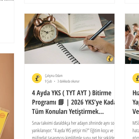
programı ile bu sürecin planlı bir disiplinle nasıl başarıya
prog
bir yönetim
dönüşebileceğini kanıtlıyoruz.
dönü
Çalışma Odam
9 Şub
3 dakikada okunur
4 Ayda YKS ( TYT AYT ) Bitirme
Hı
Programı 📘 | 2026 YKS’ye Kadar
Ya
Tüm Konuları Yetiştirmek
Ve
Mümkün mü?
Sınav takvimi daraldıkça her adayın zihninde aynı soru
MSÜ
yankılanıyor: "4 ayda YKS yetişir mi?" Eğitim koçu ve
hat
müfredat tasarımcısı kimliğimle şunu net bir şekilde
gör