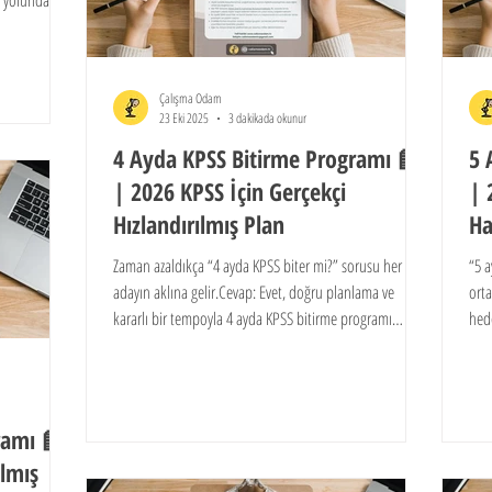
a yolundaki
k amacıyla
ni net ve
zı çizmenize
Çalışma Odam
23 Eki 2025
3 dakikada okunur
4 Ayda KPSS Bitirme Programı 📘
5 
| 2026 KPSS İçin Gerçekçi
| 
Hızlandırılmış Plan
Ha
Zaman azaldıkça “4 ayda KPSS biter mi?” sorusu her
“5 a
adayın aklına gelir.Cevap: Evet, doğru planlama ve
orta
kararlı bir tempoyla 4 ayda KPSS bitirme programı
hede
sayesinde sınava güçlü şekilde hazırlanabilirsin.Bu plan,
KPSS lisans, önlisans ve ortaöğretim adaylarının
seviyelerine uygun olarak hazırlanmıştır.
ramı 📘
ılmış