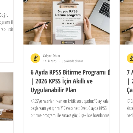
!Doğru
ogramı ile
ırabilirsin.Bu
 adayları için
Çalışma Odam
17 Eki 2025
3 dakikada okunur
6 Ayda KPSS Bitirme Programı 📘
7 
| 2026 KPSS İçin Akıllı ve
| 
Uygulanabilir Plan
Ça
KPSS’ye hazırlanırken en kritik soru şudur:“6 ay kala
KPSS
başlarsam yetişir mi?”Cevap net: Evet, 6 ayda KPSS
sis
bitirme programı ile sınava güçlü şekilde hazırlanmak
hed
mümkün.Bu yazıda, lisans, önlisans ve ortaöğretim
zama
adaylarının seviyelerine uygun şekilde tasarlanmış 6 aylık
iste