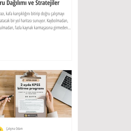
ru Dağılımı ve Stratejiler
azı, kafa karışıklığını bitirip doğru çalışmayı
atacak bir yol haritası sunuyor. Kaybolmadan,
ulmadan, fazla kaynak karmaşasına girmeden
ırlanmanın mümkün olduğunu bilerek başlayalım.
Çalışma Odam