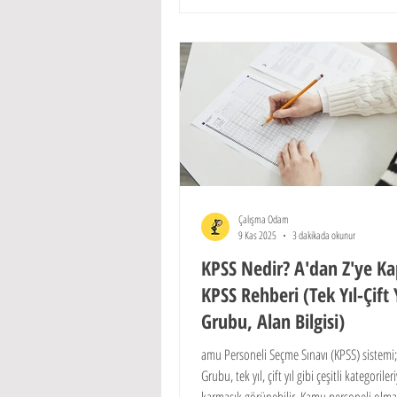
Çalışma Odam
9 Kas 2025
3 dakikada okunur
KPSS Nedir? A'dan Z'ye K
KPSS Rehberi (Tek Yıl-Çift 
Grubu, Alan Bilgisi)
amu Personeli Seçme Sınavı (KPSS) sistemi
Grubu, tek yıl, çift yıl gibi çeşitli kategoriler