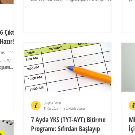
söyleyebilirim: Hayal satmıyoruz, gerçekçi bir planlama
ekle
sunuyoruz. Evet, son 4 ayda YKS kazanmak sadece bir
çevi
temenni değil, doğru bir stratejiyle ulaşılabilir bir
hızl
hedeftir.
nokt
 Çıktı –
Hazır!
rusu her
lama ve
rogramı
rsin.Bu plan,
rının
Çalışma Odam
11 Kas 2025
5 dakikada okunur
7 Ayda YKS (TYT-AYT) Bitirme
ME
Programı: Sıfırdan Başlayıp
İç