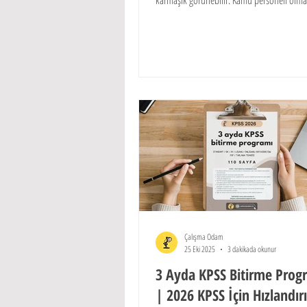
karmaşık görünebilir. Kamu personeli olm
binlerce adayın aklındaki soruları giderme
hazırlanan bu rehber, KPSS'nin tüm yönleri
anlaşılır bir şekilde açıklayarak yol haritanı
yardımcı olacaktır.
Çalışma Odam
25 Eki 2025
3 dakikada okunur
3 Ayda KPSS Bitirme Prog
| 2026 KPSS İçin Hızlandır