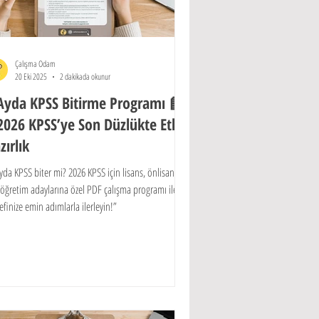
Çalışma Odam
20 Eki 2025
2 dakikada okunur
Ayda KPSS Bitirme Programı 📘
2026 KPSS’ye Son Düzlükte Etkili
zırlık
yda KPSS biter mi? 2026 KPSS için lisans, önlisans ve
öğretim adaylarına özel PDF çalışma programı ile
finize emin adımlarla ilerleyin!”