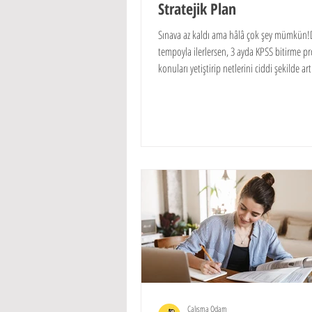
Stratejik Plan
Sınava az kaldı ama hâlâ çok şey mümkün
tempoyla ilerlersen, 3 ayda KPSS bitirme pr
konuları yetiştirip netlerini ciddi şekilde art
sistem; KPSS lisans, önlisans ve ortaöğretim
özel olarak hazırlanmıştır.
Çalışma Odam