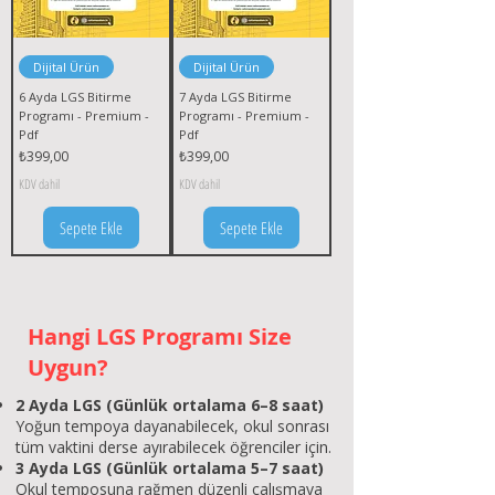
Dijital Ürün
Dijital Ürün
6 Ayda LGS Bitirme
7 Ayda LGS Bitirme
Programı - Premium -
Programı - Premium -
Pdf
Pdf
Fiyat
Fiyat
₺399,00
₺399,00
KDV dahil
KDV dahil
Sepete Ekle
Sepete Ekle
Hangi LGS Programı Size
Uygun?
2 Ayda LGS (Günlük ortalama 6–8 saat)
Yoğun tempoya dayanabilecek, okul sonrası
tüm vaktini derse ayırabilecek öğrenciler için.
3 Ayda LGS (Günlük ortalama 5–7 saat)
Okul temposuna rağmen düzenli çalışmaya