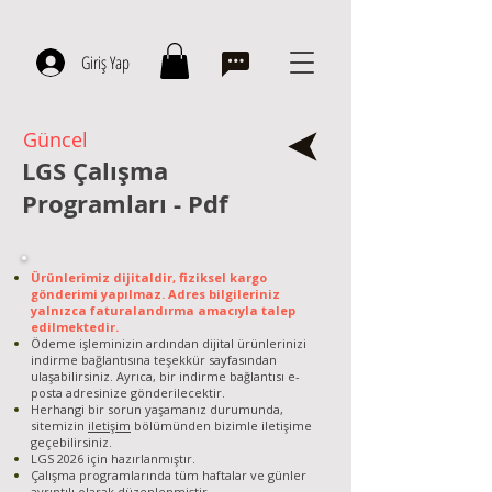
Giriş Yap
Güncel
LGS Çalışma
Programları - Pdf
Ürünlerimiz dijitaldir, fiziksel kargo
gönderimi yapılmaz. Adres bilgileriniz
yalnızca faturalandırma amacıyla talep
edilmektedir.
Ödeme işleminizin ardından dijital ürünlerinizi
indirme bağlantısına teşekkür sayfasından
ulaşabilirsiniz. Ayrıca, bir indirme bağlantısı e-
posta adresinize gönderilecektir.
Herhangi bir sorun yaşamanız durumunda,
sitemizin
iletişim
bölümünden bizimle iletişime
geçebilirsiniz.
LGS 2026 için hazırlanmıştır.
Çalışma programlarında tüm haftalar ve günler
ayrıntılı olarak düzenlenmiştir.