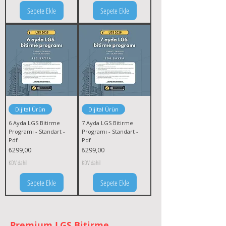
Sepete Ekle
Sepete Ekle
Dijital Ürün
Dijital Ürün
6 Ayda LGS Bitirme
7 Ayda LGS Bitirme
Programı - Standart -
Programı - Standart -
Pdf
Pdf
Fiyat
Fiyat
₺299,00
₺299,00
KDV dahil
KDV dahil
Sepete Ekle
Sepete Ekle
Premium LGS Bitirme