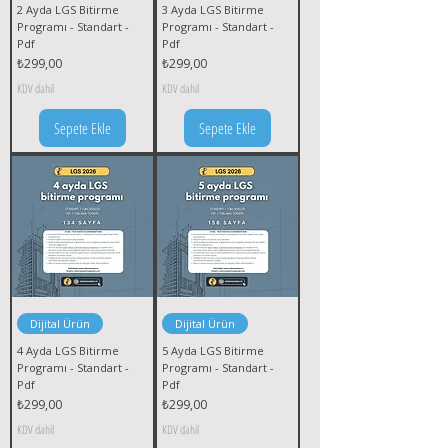
2 Ayda LGS Bitirme
3 Ayda LGS Bitirme
Programı - Standart -
Programı - Standart -
Pdf
Pdf
Fiyat
Fiyat
₺299,00
₺299,00
KDV dahil
KDV dahil
Sepete Ekle
Sepete Ekle
Dijital Ürün
Dijital Ürün
4 Ayda LGS Bitirme
5 Ayda LGS Bitirme
Programı - Standart -
Programı - Standart -
Pdf
Pdf
Fiyat
Fiyat
₺299,00
₺299,00
KDV dahil
KDV dahil