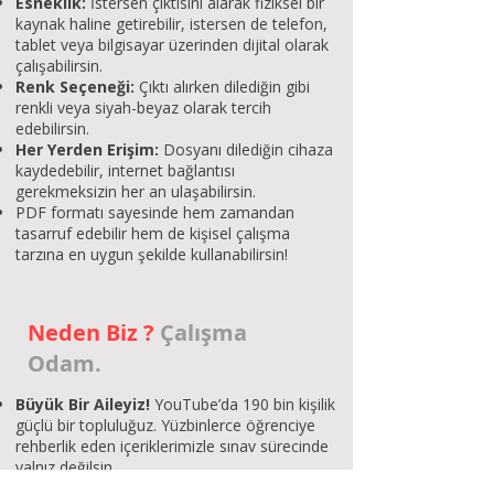
Esneklik:
İstersen çıktısını alarak fiziksel bir
kaynak haline getirebilir, istersen de telefon,
tablet veya bilgisayar üzerinden dijital olarak
çalışabilirsin.
Renk Seçeneği:
Çıktı alırken dilediğin gibi
renkli veya siyah-beyaz olarak tercih
edebilirsin.
Her Yerden Erişim:
Dosyanı dilediğin cihaza
kaydedebilir, internet bağlantısı
gerekmeksizin her an ulaşabilirsin.
PDF formatı sayesinde hem zamandan
tasarruf edebilir hem de kişisel çalışma
tarzına en uygun şekilde kullanabilirsin!
Neden Biz ?
Çalışma
Odam.
Büyük Bir Aileyiz!
YouTube’da 190 bin kişilik
güçlü bir topluluğuz. Yüzbinlerce öğrenciye
rehberlik eden içeriklerimizle sınav sürecinde
yalnız değilsin.
Gerçekçi ve Etkili Rehberlik!
Hayal