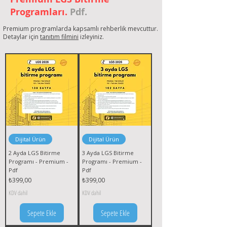
Programları.
Pdf.
Premium programlarda kapsamlı rehberlik mevcuttur.
Detaylar için
tanıtım filmini
izleyiniz.
Dijital Ürün
Dijital Ürün
2 Ayda LGS Bitirme
3 Ayda LGS Bitirme
Programı - Premium -
Programı - Premium -
Pdf
Pdf
Fiyat
Fiyat
₺399,00
₺399,00
KDV dahil
KDV dahil
Sepete Ekle
Sepete Ekle