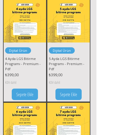
Dijital Ürün
Dijital Ürün
4 Ayda LGS Bitirme
5 Ayda LGS Bitirme
Programı - Premium -
Programı - Premium -
Pdf
Pdf
Fiyat
Fiyat
₺399,00
₺399,00
KDV dahil
KDV dahil
Sepete Ekle
Sepete Ekle