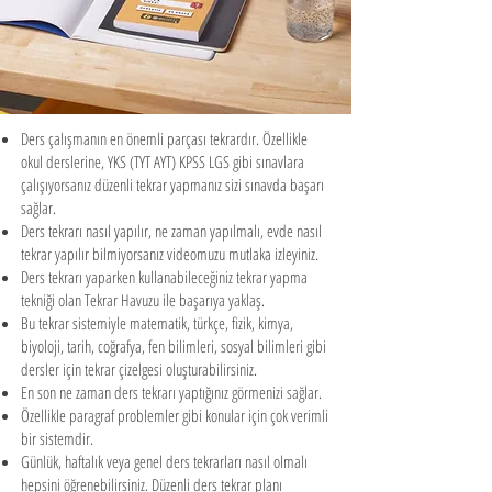
Ders çalışmanın en önemli parçası tekrardır. Özellikle
okul derslerine, YKS (TYT AYT) KPSS LGS gibi sınavlara
çalışıyorsanız düzenli tekrar yapmanız sizi sınavda başarı
sağlar.
​Ders tekrarı nasıl yapılır, ne zaman yapılmalı, evde nasıl
tekrar yapılır bilmiyorsanız videomuzu mutlaka izleyiniz.
Ders tekrarı yaparken kullanabileceğiniz tekrar yapma
tekniği olan Tekrar Havuzu ile başarıya yaklaş.
Bu tekrar sistemiyle matematik, türkçe, fizik, kimya,
biyoloji, tarih, coğrafya, fen bilimleri, sosyal bilimleri gibi
dersler için tekrar çizelgesi oluşturabilirsiniz.
En son ne zaman ders tekrarı yaptığınız görmenizi sağlar.
Özellikle paragraf problemler gibi konular için çok verimli
bir sistemdir.
Günlük, haftalık veya genel ders tekrarları nasıl olmalı
hepsini öğrenebilirsiniz. Düzenli ders tekrar planı