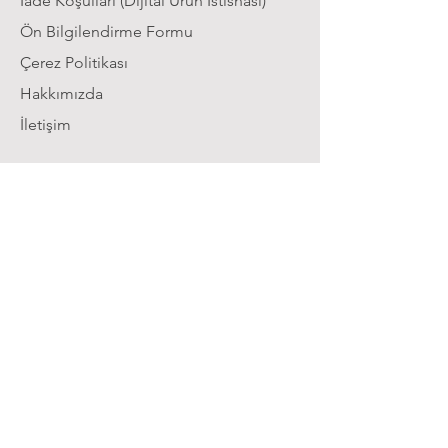
İade Koşulları (Dijital Ürün İstisnası)
Ön Bilgilendirme Formu
Çerez Politikası
Hakkımızda
İletişim
İletişim
Whatsapp:
0 (541) 266 25 10
E-mail:
destek@calismaodam.tv
Biz Kimiz ?
Çalışma Odam, Türkiye genelinde yüz
binlerce öğrenciye sınav hazırlığı konusunda
destek veren bir eğitim platformudur.
YouTube’da 200.000’den fazla öğrenciden