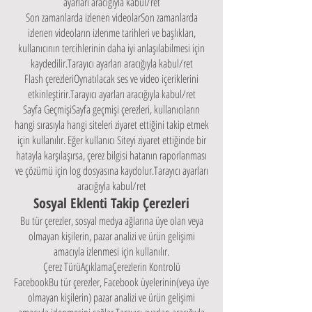
ayarları aracığıyla kabul/ret
Son zamanlarda izlenen videolarSon zamanlarda
izlenen videoların izlenme tarihleri ve başlıkları,
kullanıcının tercihlerinin daha iyi anlaşılabilmesi için
kaydedilir.Tarayıcı ayarları aracığıyla kabul/ret
Flash çerezleriOynatılacak ses ve video içeriklerini
etkinleştirir.Tarayıcı ayarları aracığıyla kabul/ret
Sayfa GeçmişiSayfa geçmişi çerezleri, kullanıcıların
hangi sırasıyla hangi siteleri ziyaret ettiğini takip etmek
için kullanılır. Eğer kullanıcı Siteyi ziyaret ettiğinde bir
hatayla karşılaşırsa, çerez bilgisi hatanın raporlanması
ve çözümü için log dosyasına kaydolur.Tarayıcı ayarları
aracığıyla kabul/ret
Sosyal Eklenti Takip Çerezleri
Bu tür çerezler, sosyal medya ağlarına üye olan veya
olmayan kişilerin, pazar analizi ve ürün gelişimi
amacıyla izlenmesi için kullanılır.
Çerez TürüAçıklamaÇerezlerin Kontrolü
FacebookBu tür çerezler, Facebook üyelerinin(veya üye
olmayan kişilerin) pazar analizi ve ürün gelişimi