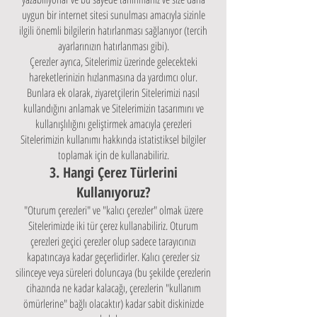
uygun bir internet sitesi sunulması amacıyla sizinle
ilgili önemli bilgilerin hatırlanması sağlanıyor (tercih
ayarlarınızın hatırlanması gibi).
Çerezler ayrıca, Sitelerimiz üzerinde gelecekteki
hareketlerinizin hızlanmasına da yardımcı olur.
Bunlara ek olarak, ziyaretçilerin Sitelerimizi nasıl
kullandığını anlamak ve Sitelerimizin tasarımını ve
kullanışlılığını geliştirmek amacıyla çerezleri
Sitelerimizin kullanımı hakkında istatistiksel bilgiler
toplamak için de kullanabiliriz.
3. Hangi Çerez Türlerini
Kullanıyoruz?
"Oturum çerezleri" ve "kalıcı çerezler" olmak üzere
Sitelerimizde iki tür çerez kullanabiliriz. Oturum
çerezleri geçici çerezler olup sadece tarayıcınızı
kapatıncaya kadar geçerlidirler. Kalıcı çerezler siz
silinceye veya süreleri doluncaya (bu şekilde çerezlerin
cihazında ne kadar kalacağı, çerezlerin "kullanım
ömürlerine" bağlı olacaktır) kadar sabit diskinizde