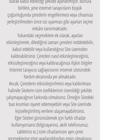
olarak kabul edileceği şekilde ayarlanmıştır. Bunula
birlikte, yine internet tarayıcıların büyük
çoğunluğunda çerezlerin engellenmesi veya cihazınıza
yerleştirilmeden önce sizi uyarması gibi ayarları seçme
imkânı tanınmaktadır.
Yukarıdaki seçeneklere ek olarak, ayarları
etkinleştirerek, dilediğiniz zaman çerezleri reddedebilir,
kabul edebilir veya kullandığınız Site üzerinden
kaldırabilirsiniz. Çerezleri nasıl etkinleştireceğiniz,
etkisizleştireceğiniz veya kaldıracağınıza ilişkin bilgiler
Internet tarayıcısı sağlayıcısının internet sitesindeki
Yardım ekranında yer almaktadır.
Ancak, Çerezlerin etkisizleştirilmesi veya kaldırılması
halinde Sitelerin tüm özelliklerinin istenildiği şekilde
çalışmayacağının farkında olmalısınız. Örneğin Sitedeki
bazı kısımları ziyaret edemeyebilir veya Site üzerinde
kişiselleştirilmiş verilere ulaşamayabilirsiniz.
Eğer Siteleri görüntülemek için farklı cihazlar
kullanıyorsanız (bilgisayarınız, akıllı telefonunuz,
tabletiniz vs.) tüm cihazlarınızın aynı çerez
seçeneklerine göre ayarlandığından emin olmalısınız.