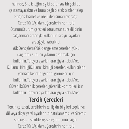
halinde, Site isteğimiz gibi sorunsuz bir şekilde
çalışamayacaktır ve buna bağlı olarak bizden talep
ettiğiniz hizmet ve özellikleri sunamayacağız.
Çerez TürüAçıklamaÇerezlerin Kontrolü
OturumOturum çerezleri oturumun sürekliliğinin
sağlanması amacıyla kullanılır.Tarayıcı ayarları
aracığıyla kabul/ret
Yük DengelemeYük dengeleme çerezleri, yükü
dağıtarak sunucu yükünü azaltmak için
kullanılır.Tarayıcı ayarları aracığıyla kabul/ret
Kullanıcı KimliğiKullanıcı kimliği çerezler, kullanıcıların
yalnızca kendi bilgilerini görmeleri için
kullanılır.Tarayıcı ayarları aracığıyla kabul/ret
GüvenlikGüvenlik çerezler, güvenlik kontrolleri için
kullanılır.Tarayıcı ayarları aracığıyla kabul/ret
Tercih Çerezleri
Tercih çerezleri, tercihlerinize ilişkin bilgileri toplar ve
dil veya diğer yerel ayarlarınızı hatırlamamızı ve Sitemizi
size uygun şekilde kişiselleştirmemizi sağlar.
Çerez TürüAçıklamaÇerezlerin Kontrolü