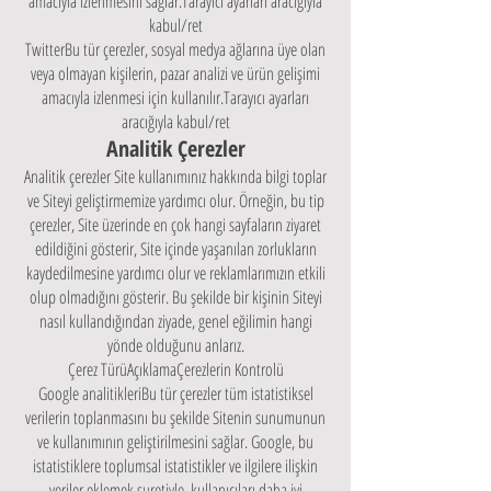
amacıyla izlenmesini sağlar.Tarayıcı ayarları aracığıyla
kabul/ret
TwitterBu tür çerezler, sosyal medya ağlarına üye olan
veya olmayan kişilerin, pazar analizi ve ürün gelişimi
amacıyla izlenmesi için kullanılır.Tarayıcı ayarları
aracığıyla kabul/ret
Analitik Çerezler
Analitik çerezler Site kullanımınız hakkında bilgi toplar
ve Siteyi geliştirmemize yardımcı olur. Örneğin, bu tip
çerezler, Site üzerinde en çok hangi sayfaların ziyaret
edildiğini gösterir, Site içinde yaşanılan zorlukların
kaydedilmesine yardımcı olur ve reklamlarımızın etkili
olup olmadığını gösterir. Bu şekilde bir kişinin Siteyi
nasıl kullandığından ziyade, genel eğilimin hangi
yönde olduğunu anlarız.
Çerez TürüAçıklamaÇerezlerin Kontrolü
Google analitikleriBu tür çerezler tüm istatistiksel
verilerin toplanmasını bu şekilde Sitenin sunumunun
ve kullanımının geliştirilmesini sağlar. Google, bu
istatistiklere toplumsal istatistikler ve ilgilere ilişkin
veriler eklemek suretiyle, kullanıcıları daha iyi