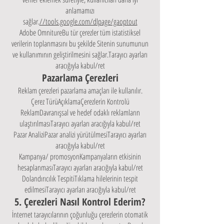
anlamamızı
sağlar.
//tools.google.com/dlpage/gaoptout
Adobe OmnitureBu tür çerezler tüm istatistiksel
verilerin toplanmasını bu şekilde Sitenin sunumunun
ve kullanımının geliştirilmesini sağlar.Tarayıcı ayarları
aracığıyla kabul/ret
Pazarlama Çerezleri
Reklam çerezleri pazarlama amaçları ile kullanılır.
Çerez TürüAçıklamaÇerezlerin Kontrolü
ReklamDavranışsal ve hedef odaklı reklamların
ulaştırılmasıTarayıcı ayarları aracığıyla kabul/ret
Pazar AnaliziPazar analizi yürütülmesiTarayıcı ayarları
aracığıyla kabul/ret
Kampanya/ promosyonKampanyaların etkisinin
hesaplanmasıTarayıcı ayarları aracığıyla kabul/ret
Dolandırıcılık TespitiTıklama hilelerinin tespit
edilmesiTarayıcı ayarları aracığıyla kabul/ret
5. Çerezleri Nasıl Kontrol Ederim?
İnternet tarayıcılarının çoğunluğu çerezlerin otomatik