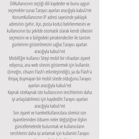
DilKullanıcının seçtiği dili kaydeder ve buna uygun
seçenekler sunar.Tarayıcı ayarları aracığıyla kabul/ret
KonumKullanıcının IP adresi sayesinde yaklaşık
adresinin (şehir, ilçe, posta kodu) belirlenmesini ve
kullanıcının bu şekilde otomatik olarak kendi ülkesini
seçmesini ve o bölgedeki perakendeciler ile tanıtım
günlerinin gösterilmesini sağlar.Tarayıcı ayarları
aracığıyla kabul/ret
MobilEğer kullanıcı Siteyi mobil bir cihazdan ziyaret
ediyorsa, ana web sitesini göstermek için kullanılır.
(örneğin, cihazın Flash’ı etkinleştiridiği), ya da Flash'a
ihtiyaç duymayan bir mobil sitede olduğunu.Tarayıcı
ayarları aracığıyla kabul/ret
Kaynak siteKaynak site kullanıcının tercihlerinin daha
iyi anlaşılabilmesi için kaydedilir.Tarayıcı ayarları
aracığıyla kabul/ret
Son ziyaret ve hareketKullanıcılara sitemizi son
ziyaretlerinden itibaren neler değiştiğine ilişkin
güncellemelerde bulunmak ve kullanıcıların
tercihlerini daha iyi anlamak için kullanılır.Tarayıcı