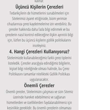
kalırlar.
Üçüncü Kişilerin Çerezleri
Tedarikçilerin de hizmetlerini sunabilmeleri için
Sitelerimizi ziyaret ettiğinizde, bizim yerimize
cihazlarınıza çerez kaydetmelerine izin verebiliriz. Bu
çerezler hakkında daha fazla bilgi edinmek ve bu
çerezlerin nasıl kontrol edileceğine ilişkin ayrıntılı bilgi
için, lütfen bu üçüncü kişilerin gizlilik politikalarını
inceleyiniz.
4. Hangi Çerezleri Kullanıyoruz?
Sitelerimizde kullanabileceğimiz farklı çerez tiplerini
listeledik. Çerezler aracığıyla edindiğimiz bilgilerin,
kişisel bilgi niteliğinde olması halinde, bu Çerez
Politikasını tamamlar nitelikteki Gizlilik Politikası
uygulanacaktır.
Önemli Çerezler
Önemli çerezler, Sitelerimizin çalışması ve sizin Sitemiz
üzerinde hareket edebilmeniz ve sağlanan
hizmetlerden ve özelliklerden faydalanabilmeniz için
kesinlikle gereklidir. Bu önemli çerezlerin olmaması