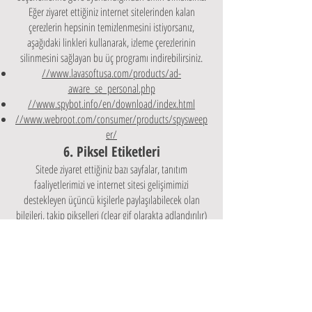
Eğer ziyaret ettiğiniz internet sitelerinden kalan
çerezlerin hepsinin temizlenmesini istiyorsanız,
aşağıdaki linkleri kullanarak, izleme çerezlerinin
silinmesini sağlayan bu üç programı indirebilirsiniz.
//www.lavasoftusa.com/products/ad-
aware_se_personal.php
//www.spybot.info/en/download/index.html
//www.webroot.com/consumer/products/spysweep
er/
6. Piksel Etiketleri
Sitede ziyaret ettiğiniz bazı sayfalar, tanıtım
faaliyetlerimizi ve internet sitesi gelişimimizi
destekleyen üçüncü kişilerle paylaşılabilecek olan
bilgileri, takip pikselleri (clear gif olarakta adlandırılır)
aracılığıyla toplayabilmektedir. Örneğin, internet
reklamlarının etkili olabilmesi için, Sitelerimizi ziyaret
eden kullanıcıların internet sitesi kullanım bilgileri
üçüncü kişi reklam ajansımızla paylaşılabilir. Ancak
takip pikselleri aracılığıyla toplanan bu bilgi kişiyi
tanımlar nitelikte olmamakla birlikte kişisel