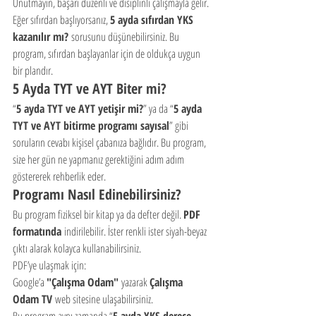
Unutmayın, başarı düzenli ve disiplinli çalışmayla gelir. 
Eğer sıfırdan başlıyorsanız, 
5 ayda sıfırdan YKS 
kazanılır mı?
 sorusunu düşünebilirsiniz. Bu 
program, sıfırdan başlayanlar için de oldukça uygun 
bir plandır.
5 Ayda TYT ve AYT Biter mi?
“
5 ayda TYT ve AYT yetişir mi?
” ya da “
5 ayda 
TYT ve AYT bitirme programı sayısal
” gibi 
soruların cevabı kişisel çabanıza bağlıdır. Bu program, 
size her gün ne yapmanız gerektiğini adım adım 
göstererek rehberlik eder.
Programı Nasıl Edinebilirsiniz?
Bu program fiziksel bir kitap ya da defter değil. 
PDF 
formatında
 indirilebilir. İster renkli ister siyah-beyaz 
çıktı alarak kolayca kullanabilirsiniz.
PDF’ye ulaşmak için:
Google’a 
"Çalışma Odam"
 yazarak 
Çalışma 
Odam TV
 web sitesine ulaşabilirsiniz.