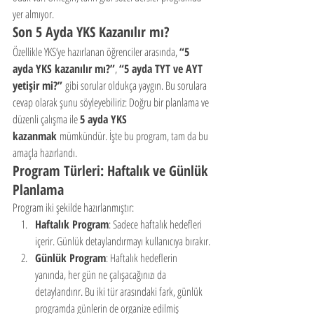
yer almıyor.
Son 5 Ayda YKS Kazanılır mı?
Özellikle YKS’ye hazırlanan öğrenciler arasında, 
“5 
ayda YKS kazanılır mı?”
, 
“5 ayda TYT ve AYT 
yetişir mi?”
 gibi sorular oldukça yaygın. Bu sorulara 
cevap olarak şunu söyleyebiliriz: Doğru bir planlama ve 
düzenli çalışma ile 
5 ayda YKS 
kazanmak
 mümkündür. İşte bu program, tam da bu 
amaçla hazırlandı.
Program Türleri: Haftalık ve Günlük 
Planlama
Program iki şekilde hazırlanmıştır:
Haftalık Program
: Sadece haftalık hedefleri 
içerir. Günlük detaylandırmayı kullanıcıya bırakır.
Günlük Program
: Haftalık hedeflerin 
yanında, her gün ne çalışacağınızı da 
detaylandırır. Bu iki tür arasındaki fark, günlük 
programda günlerin de organize edilmiş 