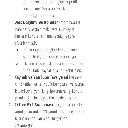
bitirir hem de bol soru çözerek pratik 
kazanırsınız. Ayrıca bu teknik, 
motivasyonunuzu da artırır.
Ders Dağılımı ve Konular
:Programda TYT 
matematik başta olmak üzere, tüm sayısal 
derslerin konuları turlama tekniğine göre 
düzenlenmiştir.
Her konuyu bitirdiğinizde işaretleme 
yapabileceğiniz bir sistem sunuluyor.
İlk turu bir kaynakla tamamlayıp, sonraki 
turları farklı kaynaklarla ilerleyebilirsiniz.
Kaynak ve YouTube Tavsiyeleri
:Her ders 
için önerilen kaliteli YouTube hocaları ve kaynak 
listeleri yer alıyor. Hangi hocanın hangi konuları 
iyi anlattığını belirleyip, tercih edebilirsiniz.
TYT ve AYT Sıralaması
:Programda önce TYT 
konuları, ardından AYT konuları işlenmiştir. Her 
iki sınavın konuları planlı bir şekilde 
sıralanmıştır.