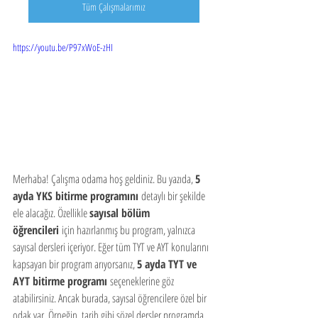
Tüm Çalışmalarımız
https://youtu.be/P97xWoE-zHI
Merhaba! Çalışma odama hoş geldiniz. Bu yazıda, 
5 
ayda YKS bitirme programını
 detaylı bir şekilde 
ele alacağız. Özellikle 
sayısal bölüm 
öğrencileri
 için hazırlanmış bu program, yalnızca 
sayısal dersleri içeriyor. Eğer tüm TYT ve AYT konularını 
kapsayan bir program arıyorsanız, 
5 ayda TYT ve 
AYT bitirme programı
 seçeneklerine göz 
atabilirsiniz. Ancak burada, sayısal öğrencilere özel bir 
odak var. Örneğin, tarih gibi sözel dersler programda 