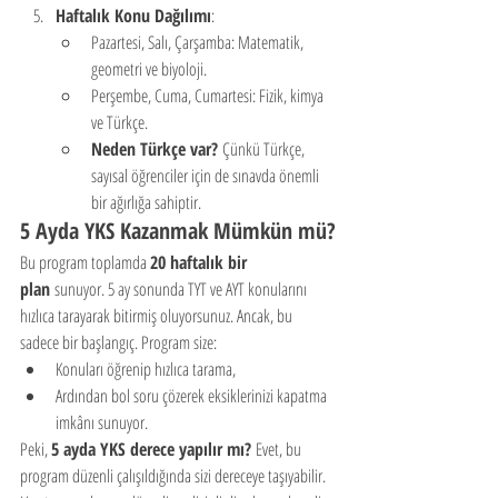
Haftalık Konu Dağılımı
:
Pazartesi, Salı, Çarşamba: Matematik, 
geometri ve biyoloji.
Perşembe, Cuma, Cumartesi: Fizik, kimya 
ve Türkçe.
Neden Türkçe var?
 Çünkü Türkçe, 
sayısal öğrenciler için de sınavda önemli 
bir ağırlığa sahiptir.
5 Ayda YKS Kazanmak Mümkün mü?
Bu program toplamda 
20 haftalık bir 
plan
 sunuyor. 5 ay sonunda TYT ve AYT konularını 
hızlıca tarayarak bitirmiş oluyorsunuz. Ancak, bu 
sadece bir başlangıç. Program size:
Konuları öğrenip hızlıca tarama,
Ardından bol soru çözerek eksiklerinizi kapatma 
imkânı sunuyor.
Peki, 
5 ayda YKS derece yapılır mı?
 Evet, bu 
program düzenli çalışıldığında sizi dereceye taşıyabilir. 