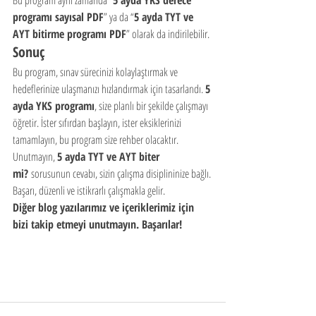
Bu program aynı zamanda “
5 ayda YKS derece 
programı sayısal PDF
” ya da “
5 ayda TYT ve 
AYT bitirme programı PDF
” olarak da indirilebilir.
Sonuç
Bu program, sınav sürecinizi kolaylaştırmak ve 
hedeflerinize ulaşmanızı hızlandırmak için tasarlandı. 
5 
ayda YKS programı
, size planlı bir şekilde çalışmayı 
öğretir. İster sıfırdan başlayın, ister eksiklerinizi 
tamamlayın, bu program size rehber olacaktır.
Unutmayın, 
5 ayda TYT ve AYT biter 
mi?
 sorusunun cevabı, sizin çalışma disiplininize bağlı. 
Başarı, düzenli ve istikrarlı çalışmakla gelir.
Diğer blog yazılarımız ve içeriklerimiz için 
bizi takip etmeyi unutmayın. Başarılar!