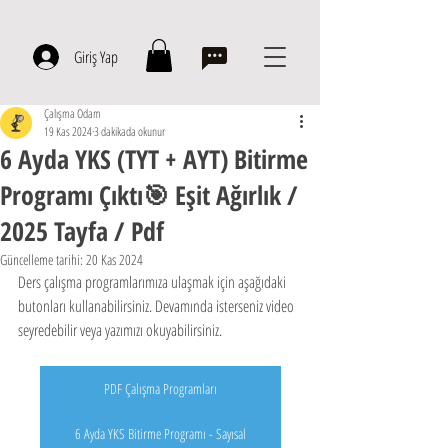
Giriş Yap
Çalışma Odam
19 Kas 2024
3 dakikada okunur
6 Ayda YKS (TYT + AYT) Bitirme
Programı Çıktı🎯 Eşit Ağırlık /
2025 Tayfa / Pdf
Güncelleme tarihi:
20 Kas 2024
Ders çalışma programlarımıza ulaşmak için aşağıdaki 
butonları kullanabilirsiniz. Devamında isterseniz video 
seyredebilir veya yazımızı okuyabilirsiniz.
PDF Çalışma Programları
6 Ayda YKS Bitirme Programı - Sayısal