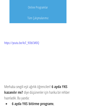
Online Programlar
Tüm Çalışmalarımız
https://youtu.be/ksT_9ObCM0Q
Merhaba sevgili eşit ağırlık öğrencileri! 
6 ayda YKS 
kazanılır mı?
 diye düşünenler için harika bir rehber 
hazırladık. Bu yazıda:
6 ayda YKS bitirme programı
,