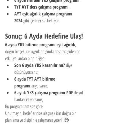
6 ayda sıfırdan YKS çalışma programı
,
TYT AYT ders çalışma programı
,
AYT eşit ağırlık çalışma programı 
2024
 gibi içerikler sizi bekliyor.
Sonuç: 6 Ayda Hedefine Ulaş!
6 ayda YKS bitirme programı eşit ağırlık
, 
doğru bir şekilde uygulandığında başarıya giden en 
etkili yollardan biridir.Eğer:
Son 6 ayda YKS kazanılır mı?
 diye 
düşünüyorsanız,
6 ayda TYT AYT bitirme 
programı
 arıyorsanız,
6 aylık YKS çalışma programı PDF
 ile yol 
haritası istiyorsanız,
Bu program tam size göre!
Unutmayın, hedeflerinize ulaşmak için doğru bir 
planlama ve disiplinle çalışmanız yeterli. 😊