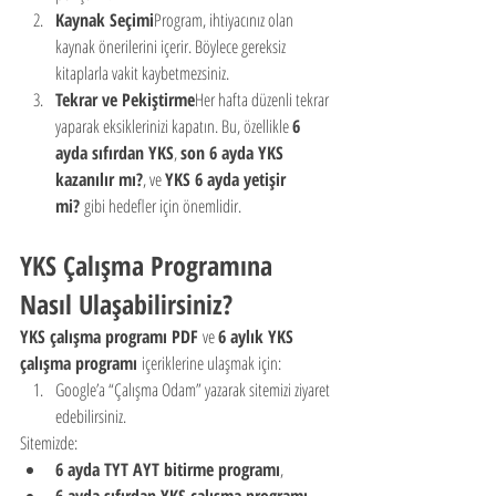
Kaynak Seçimi
Program, ihtiyacınız olan 
kaynak önerilerini içerir. Böylece gereksiz 
kitaplarla vakit kaybetmezsiniz.
Tekrar ve Pekiştirme
Her hafta düzenli tekrar 
yaparak eksiklerinizi kapatın. Bu, özellikle 
6 
ayda sıfırdan YKS
, 
son 6 ayda YKS 
kazanılır mı?
, ve 
YKS 6 ayda yetişir 
mi?
 gibi hedefler için önemlidir.
YKS Çalışma Programına 
Nasıl Ulaşabilirsiniz?
YKS çalışma programı PDF
 ve 
6 aylık YKS 
çalışma programı
 içeriklerine ulaşmak için:
Google’a “Çalışma Odam” yazarak sitemizi ziyaret 
edebilirsiniz.
Sitemizde:
6 ayda TYT AYT bitirme programı
,