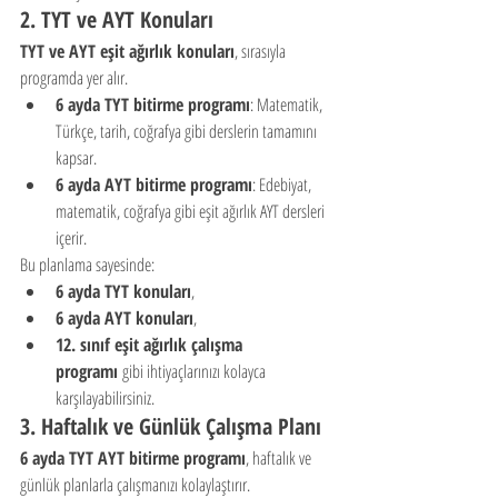
2. 
TYT ve AYT Konuları
TYT ve AYT eşit ağırlık konuları
, sırasıyla 
programda yer alır.
6 ayda TYT bitirme programı
: Matematik, 
Türkçe, tarih, coğrafya gibi derslerin tamamını 
kapsar.
6 ayda AYT bitirme programı
: Edebiyat, 
matematik, coğrafya gibi eşit ağırlık AYT dersleri 
içerir.
Bu planlama sayesinde:
6 ayda TYT konuları
,
6 ayda AYT konuları
,
12. sınıf eşit ağırlık çalışma 
programı
 gibi ihtiyaçlarınızı kolayca 
karşılayabilirsiniz.
3. 
Haftalık ve Günlük Çalışma Planı
6 ayda TYT AYT bitirme programı
, haftalık ve 
günlük planlarla çalışmanızı kolaylaştırır.