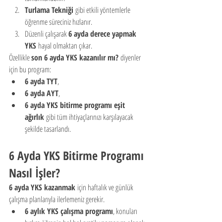
Turlama Tekniği
 gibi etkili yöntemlerle 
öğrenme süreciniz hızlanır.
Düzenli çalışarak 
6 ayda derece yapmak 
YKS
 hayal olmaktan çıkar.
Özellikle 
son 6 ayda YKS kazanılır mı?
 diyenler 
için bu program:
6 ayda TYT
,
6 ayda AYT
,
6 ayda YKS bitirme programı eşit 
ağırlık
 gibi tüm ihtiyaçlarınızı karşılayacak 
şekilde tasarlandı.
6 Ayda YKS Bitirme Programı 
Nasıl İşler?
6 ayda YKS kazanmak
 için haftalık ve günlük 
çalışma planlarıyla ilerlemeniz gerekir.
6 aylık YKS çalışma programı
, konuları 