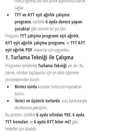
hızlıca öğrenip bol bol pratik yapmanıza olanak 
sağlar.
TYT ve AYT eşit ağırlık çalışma 
programı
, özellikle 
6 ayda derece yapan 
çocuklar
 gibi sistemli bir yol izler.
Program, 
TYT çalışma programı eşit ağırlık
, 
AYT eşit ağırlık çalışma programı
, ve 
TYT AYT 
eşit ağırlık PDF
 arayanlar için uygundur.
1. 
Turlama Tekniği ile Çalışma
Programın temelinde 
Turlama Tekniği
 yer alır. Bu 
teknik, sıfırdan başlayanlar için en etkili öğrenme 
yöntemlerinden biridir:
Birinci turda
 konuları hızlıca bir kaynaktan 
bitirin.
İkinci ve üçüncü turlarda
, soru bankalarıyla 
eksiklerinizi pekiştirin.
Bu yöntem, özellikle 
6 ayda sıfırdan YKS
, 
6 ayda 
TYT konuları
, ve 
6 ayda AYT biter mi?
 gibi 
hedefler için idealdir.