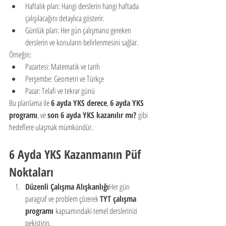
Haftalık plan: Hangi derslerin hangi haftada 
çalışılacağını detaylıca gösterir.
Günlük plan: Her gün çalışmanız gereken 
derslerin ve konuların belirlenmesini sağlar.
Örneğin:
Pazartesi: Matematik ve tarih
Perşembe: Geometri ve Türkçe
Pazar: Telafi ve tekrar günü
Bu planlama ile 
6 ayda YKS derece
, 
6 ayda YKS 
programı
, ve 
son 6 ayda YKS kazanılır mı?
 gibi 
hedeflere ulaşmak mümkündür.
6 Ayda YKS Kazanmanın Püf 
Noktaları
Düzenli Çalışma Alışkanlığı
Her gün 
paragraf ve problem çözerek 
TYT çalışma 
programı
 kapsamındaki temel derslerinizi 
pekiştirin.