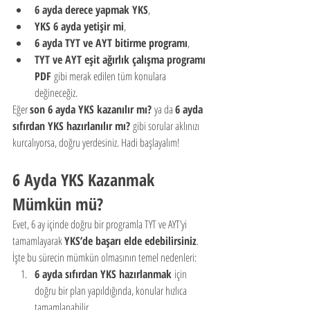
6 ayda derece yapmak YKS
,
YKS 6 ayda yetişir mi
,
6 ayda TYT ve AYT bitirme programı
,
TYT ve AYT eşit ağırlık çalışma programı 
PDF
 gibi merak edilen tüm konulara 
değineceğiz.
Eğer 
son 6 ayda YKS kazanılır mı?
 ya da 
6 ayda 
sıfırdan YKS hazırlanılır mı?
 gibi sorular aklınızı 
kurcalıyorsa, doğru yerdesiniz. Hadi başlayalım!
6 Ayda YKS Kazanmak 
Mümkün mü?
Evet, 6 ay içinde doğru bir programla TYT ve AYT’yi 
tamamlayarak 
YKS’de başarı elde edebilirsiniz
. 
İşte bu sürecin mümkün olmasının temel nedenleri:
6 ayda sıfırdan YKS hazırlanmak
 için 
doğru bir plan yapıldığında, konular hızlıca 
tamamlanabilir.