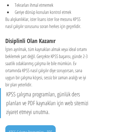
Tekrarları ihmal etmemek
Geriye dönüp konuları kontrol etmek
Bu alışkanlıklar, ister lisans ister lise mezunu KPSS 
nasıl çalışılır sorusunu soran herkes için geçerlidir.
Disiplinli Olan Kazanır
İşten ayrılmak, tüm kaynakları almak veya ideal ortamı 
beklemek şart değil. Gerçekte KPSS başarısı, günde 2-3 
saatlik odaklanmış çalışma ile bile mümkün. Ev 
ortamında KPSS nasıl çalışılır diye soruyorsan, sana 
uygun bir çalışma köşesi, sessiz bir zaman aralığı ve iyi 
bir plan yeterlidir.
KPSS çalışma programları, günlük ders 
planları ve PDF kaynakları için web sitemizi 
ziyaret etmeyi unutma.
KPSS Çalışma Programları - PDF