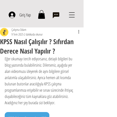
Giriş Yap
Çalışma Odam
9 Tem 2025
2 dakikada okunur
KPSS Nasıl Çalışılır ? Sıfırdan
Derece Nasıl Yapılır ?
Eğer okumayı tercih ediyorsanız, detaylı bilgileri bu 
blog yazısında bulabilirsiniz. Dilerseniz, aşağıda yer 
alan videomuzu izleyerek de aynı bilgilere görsel 
anlatımla ulaşabilirsiniz. Ayrıca hemen alt kısımda 
bulunan butonlar aracılığıyla KPSS çalışma 
programlarımıza erişebilir ve sınav sürecinde ihtiyaç 
duyabileceğiniz tüm kaynaklara göz atabilirsiniz. 
Aradığınız her şey burada sizi bekliyor.