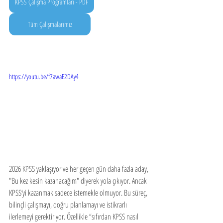
KPSS Çalışma Programları - PDF
Tüm Çalışmalarımız
https://youtu.be/f7awaE2DAy4
2026 KPSS yaklaşıyor ve her geçen gün daha fazla aday, 
"Bu kez kesin kazanacağım" diyerek yola çıkıyor. Ancak 
KPSS’yi kazanmak sadece istemekle olmuyor. Bu süreç, 
bilinçli çalışmayı, doğru planlamayı ve istikrarlı 
ilerlemeyi gerektiriyor. Özellikle “sıfırdan KPSS nasıl 