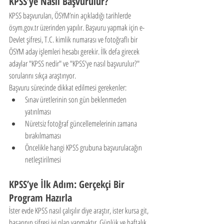
KPSS’ye Nasıl Başvurulur?
KPSS başvuruları, ÖSYM’nin açıkladığı tarihlerde 
ösym.gov.tr üzerinden yapılır. Başvuru yapmak için e-
Devlet şifresi, T.C. kimlik numarası ve fotoğraflı bir 
ÖSYM aday işlemleri hesabı gerekir. İlk defa girecek 
adaylar "KPSS nedir" ve "KPSS'ye nasıl başvurulur?" 
sorularını sıkça araştırıyor.
Başvuru sürecinde dikkat edilmesi gerekenler:
Sınav üretlerinin son gün beklenmeden 
yatırılması
Nüretsiz fotoğraf güncellemelerinin zamana 
bırakılmaması
Öncelikle hangi KPSS grubuna başvurulacağın 
netleştirilmesi
KPSS’ye İlk Adım: Gerçekçi Bir 
Program Hazırla
İster evde KPSS nasıl çalışılır diye araştır, ister kursa git, 
başarının şifresi iyi plan yapmaktır. Günlük ve haftalık 