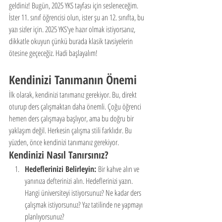
geldiniz! Bugün, 2025 YKS tayfası için sesleneceğim. 
İster 11. sınıf öğrencisi olun, ister şu an 12. sınıfta, bu 
yazı sizler için. 2025 YKS'ye hazır olmak istiyorsanız, 
dikkatle okuyun çünkü burada klasik tavsiyelerin 
ötesine geçeceğiz. Hadi başlayalım!
Kendinizi Tanımanın Önemi
İlk olarak, kendinizi tanımanız gerekiyor. Bu, direkt 
oturup ders çalışmaktan daha önemli. Çoğu öğrenci 
hemen ders çalışmaya başlıyor, ama bu doğru bir 
yaklaşım değil. Herkesin çalışma stili farklıdır. Bu 
yüzden, önce kendinizi tanımanız gerekiyor.
Kendinizi Nasıl Tanırsınız?
Hedeflerinizi Belirleyin:
 Bir kahve alın ve 
yanınıza defterinizi alın. Hedeflerinizi yazın. 
Hangi üniversiteyi istiyorsunuz? Ne kadar ders 
çalışmak istiyorsunuz? Yaz tatilinde ne yapmayı 
planlıyorsunuz?