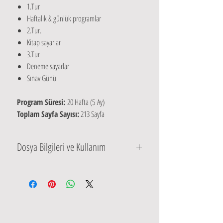
1.Tur
Haftalık & günlük programlar
2.Tur.
Kitap sayarlar
3.Tur
Deneme sayarlar
Sınav Günü
Program Süresi:
20 Hafta (5 Ay)
Toplam Sayfa Sayısı:
213 Sayfa
Dosya Bilgileri ve Kullanım
Dosya Formatı:
PDF (dijital indirme)
Sayfa Sayısı:
213 sayfa
Teslimat:
Satın alımdan hemen sonra otomatik
indirme linki ile gönderilir
Yazdırılabilir:
İstediğiniz zaman çıktı alabilirsiniz
Lisans:
Kişisel kullanım içindir, üçüncü kişilerle