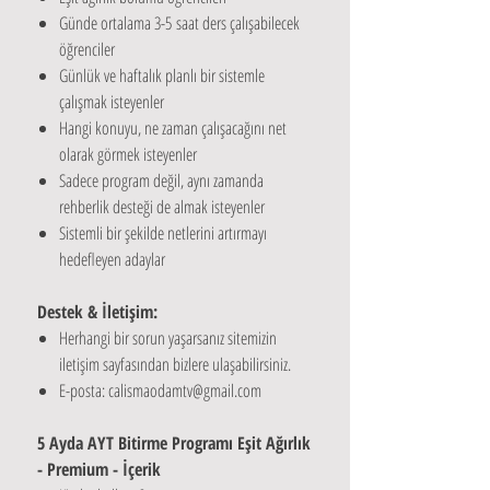
Günde ortalama 3-5 saat ders çalışabilecek
öğrenciler
Günlük ve haftalık planlı bir sistemle
çalışmak isteyenler
Hangi konuyu, ne zaman çalışacağını net
olarak görmek isteyenler
Sadece program değil, aynı zamanda
rehberlik desteği de almak isteyenler
Sistemli bir şekilde netlerini artırmayı
hedefleyen adaylar
Destek & İletişim:
Herhangi bir sorun yaşarsanız sitemizin
iletişim sayfasından bizlere ulaşabilirsiniz.
E-posta: calismaodamtv@gmail.com
5 Ayda AYT Bitirme Programı Eşit Ağırlık
- Premium - İçerik