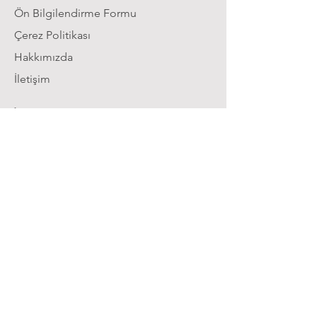
Ön Bilgilendirme Formu
Çerez Politikası
Hakkımızda
İletişim
İletişim
Whatsapp:
0 (541) 266 25 10
E-mail:
destek@calismaodam.tv
Biz Kimiz ?
Çalışma Odam, Türkiye genelinde yüz
binlerce öğrenciye sınav hazırlığı konusunda
destek veren bir eğitim platformudur.
YouTube’da 200.000’den fazla öğrenciden