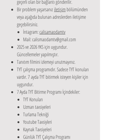
geçerli olan bir bağlantı gönderilir.
Bir problem yaşarsanız
iletişim
bölümünden
veya aşağıda bulunan adreslerden iletişime
geçebilirsiniz.
İntagram:
calisamaodamtv​
Mail: calismaodamtv@gmail.com
2025 ve 2026 YKS için uygundur.
Güncellemeler yapılmıştır.
Tanıtım filmini izlemeyi unutmayınız.
TYT çalışma programıdır. Sadece TYT konuları
vardır. 7 ayda TYT bitirmek isteyen kişiler için
uygundur.
7 Ayda TYT Bitirme Programı İçindekiler:
TYT Konuları
Uzman tavsiyeleri
Turlama Tekniği
Youtube Tavsiyleri
Kaynak Tavsiyeleri
Günlük TYT Çalışma Programı